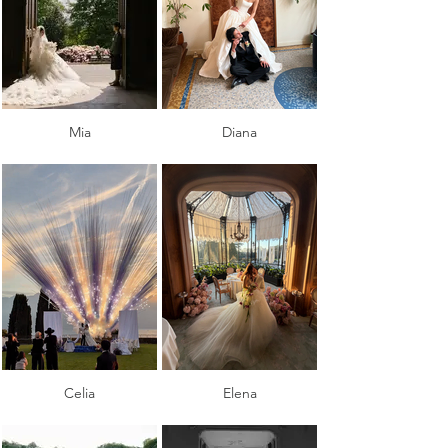
Mia
Diana
Celia
Elena