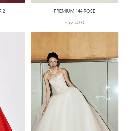
クイックビュー
R 2
PREMIUM 144 ROSE
価格
€5,350.00