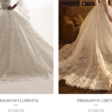
クイックビュー
クイックビュー
EMIUM149 FLORENTIA
PREMIUM151 LIRET
価格
価格
€4,500.00
€3,600.00