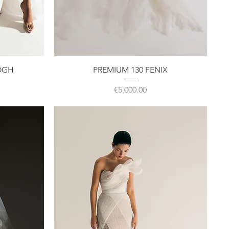
クイックビュー
OGH
PREMIUM 130 FENIX
価格
€5,000.00