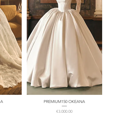
クイックビュー
IA
PREMIUM150 OKEANA
価格
€3,000.00