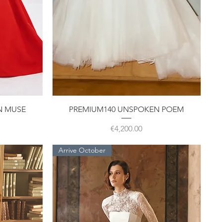
クイックビュー
N MUSE
PREMIUM140 UNSPOKEN POEM
価格
€4,200.00
Arrive October