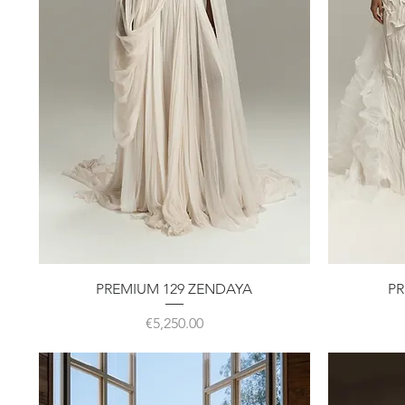
クイックビュー
PREMIUM 129 ZENDAYA
PR
価格
€5,250.00